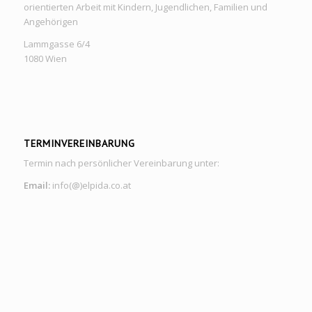
orientierten Arbeit mit Kindern, Jugendlichen, Familien und
Angehörigen
Lammgasse 6/4
1080 Wien
TERMINVEREINBARUNG
Termin nach persönlicher Vereinbarung unter:
Email:
info(@)elpida.co.at